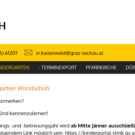
H
sr.kaiserwald@graz-seckau.at
6) 61207
NDERGARTEN
- TERMINEXPORT
PFARRKIRCHE
DÖR
arten Wundschuh
 vormerken?
r Kind kennenzulernen!
dungs- und -betreuungsjahr wird
ab Mitte Jänner
ausschließl
olgendem Link möglich sein:
https://kinderportal.stmk.gv.a