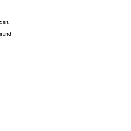
den.
grund