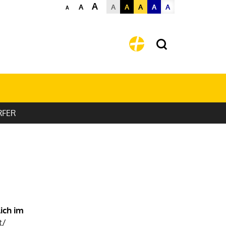
A
A
A
A
A
A
A
A
FER
ich im
t/