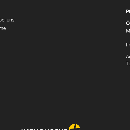
P
bei uns
Ö
ume
M
F
A
T