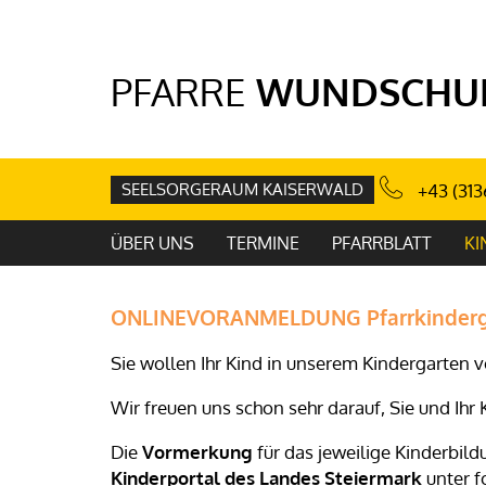
PFARRE
WUNDSCHU
SEELSORGERAUM KAISERWALD
+43 (313
ÜBER UNS
TERMINE
PFARRBLATT
KI
ONLINEVORANMELDUNG Pfarrkinderg
Sie wollen Ihr Kind in unserem Kindergarten
Wir freuen uns schon sehr darauf, Sie und Ih
Die
Vormerkung
für das jeweilige Kinderbil
Kinderportal des Landes Steiermark
unter f